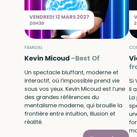
VENDREDI
12 MARS
2027
20H30
FAMILIAL
CON
Kevin Micoud
Best Of
Vi
fr
Un spectacle bluffant, moderne et
interactif, où l’impossible prend vie
Si
sous vos yeux. Kevin Micoud est l’une
il 
des grandes références du
La
mentalisme moderne, qui brouille la
sp
frontière entre intuition, illusion et
un
réalité.
for
mo