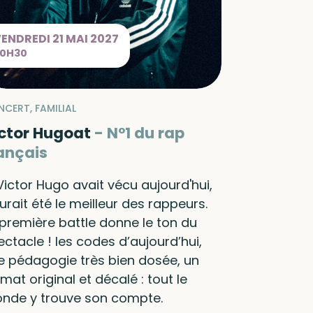
VENDREDI
21 MAI
2027
20H30
CERT, FAMILIAL
ctor Hugoat
N°1 du rap
ançais
 Victor Hugo avait vécu aujourd'hui,
aurait été le meilleur des rappeurs.
 première battle donne le ton du
ectacle ! les codes d’aujourd’hui,
e pédagogie très bien dosée, un
mat original et décalé : tout le
nde y trouve son compte.