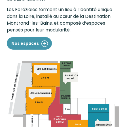
Les Foréziales forment un lieu à l’identité unique
dans la Loire, installé au cœur de la Destination
Montrond-les-Bains, et composé d’espaces
pensés pour leur modularité.
Nos espaces
PATIOS
JARDIN
LES CASTELINES
TERRASSES EXTÉRIEURES
LES PATIOS
275 M
2
100 M
2
LES MITONNIÈRES
PATIOS
TERRASSE
290 M
2
SCÈNE 80 M
2
BAR
HALL
CUISINES
D’ACCUEIL
280 M
2
30 M
2
AMPHITHÉÂTRE