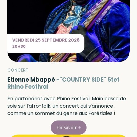
VENDREDI
25 SEPTEMBRE
2026
20H30
CONCERT
Etienne Mbappé
"COUNTRY SIDE" 5tet
Rhino Festival
En partenariat avec Rhino Festival. Main basse de
soie sur l'afro-folk, un concert qui s'annonce
comme un sommet du genre aux Foréziales !
En savoir +